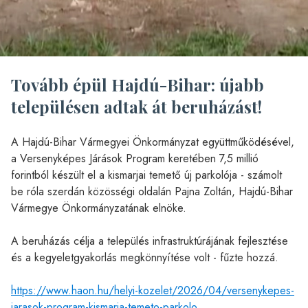
Tovább épül Hajdú-Bihar: újabb
településen adtak át beruházást!
A Hajdú-Bihar Vármegyei Önkormányzat együttműködésével,
a Versenyképes Járások Program keretében 7,5 millió
forintból készült el a kismarjai temető új parkolója - számolt
be róla szerdán közösségi oldalán Pajna Zoltán, Hajdú-Bihar
Vármegye Önkormányzatának elnöke.
A beruházás célja a település infrastruktúrájának fejlesztése
és a kegyeletgyakorlás megkönnyítése volt - fűzte hozzá.
https://www.haon.hu/helyi-kozelet/2026/04/versenykepes-
jarasok-program-kismarja-temeto-parkolo